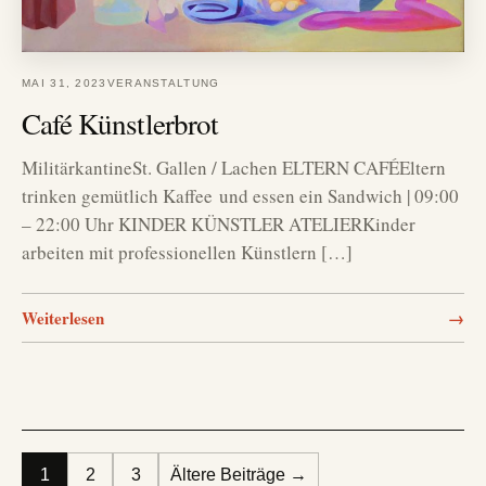
MAI 31, 2023
VERANSTALTUNG
Café Künstlerbrot
MilitärkantineSt. Gallen / Lachen ELTERN CAFÉEltern
trinken gemütlich Kaffee und essen ein Sandwich | 09:00
– 22:00 Uhr KINDER KÜNSTLER ATELIERKinder
arbeiten mit professionellen Künstlern […]
Weiterlesen
→
Seitennummerierung der Beiträge
1
2
3
Ältere Beiträge →