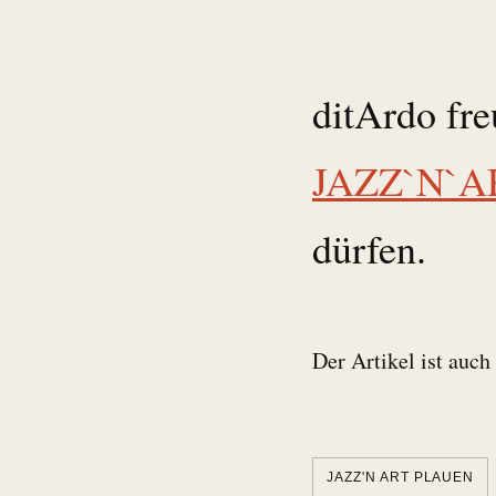
ditArdo fre
JAZZ`N`AR
dürfen.
Der Artikel ist auch
JAZZ'N ART PLAUEN