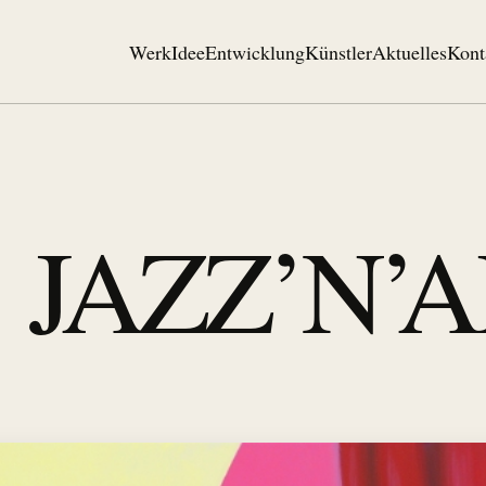
Werk
Idee
Entwicklung
Künstler
Aktuelles
Kont
JAZZ’N’