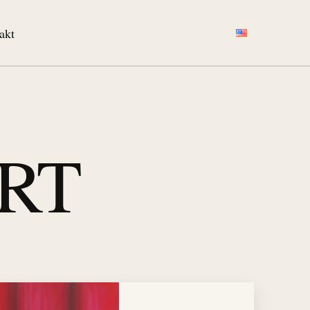
akt
ART